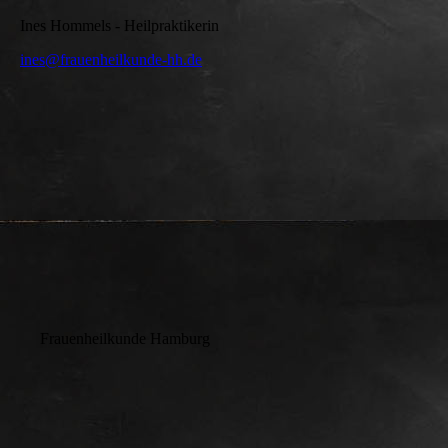
Ines Hommels - Heilpraktikerin
ines@frauenheilkunde-hh.de
Frauenheilkunde Hamburg