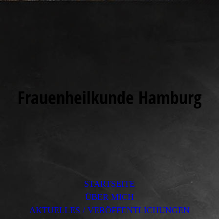
Frauenheilkunde Hamburg
STARTSEITE
ÜBER MICH
AKTUELLES / VERÖFFENTLICHUNGEN