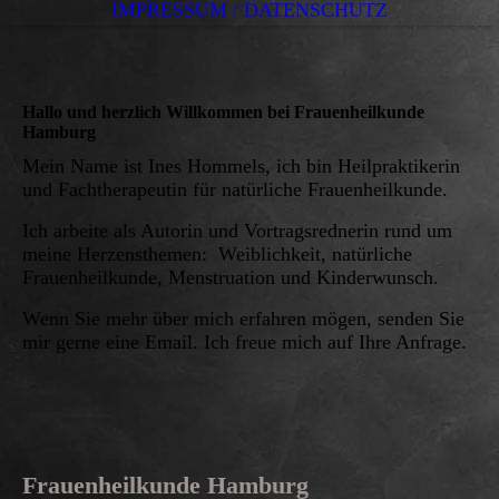
IMPRESSUM / DATENSCHUTZ
Hallo und herzlich Willkommen bei Frauenheilkunde
Hamburg
Mein Name ist Ines Hommels, ich bin Heilpraktikerin
und Fachtherapeutin für natürliche Frauenheilkunde.
Ich arbeite als Autorin und Vortragsrednerin rund um
meine Herzensthemen: Weiblichkeit, natürliche
Frauenheilkunde, Menstruation und Kinderwunsch.
Wenn Sie mehr über mich erfahren mögen, senden Sie
mir gerne eine Email. Ich freue mich auf Ihre Anfrage.
Frauenheilkunde Hamburg